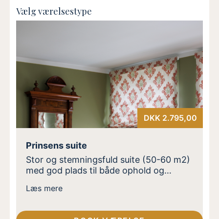
Vælg værelsestype
DKK 2.795,00
Prinsens suite
Stor og stemningsfuld suite (50-60 m2)
med god plads til både ophold og
afslapning. Indrettet med soveværelse,
Læs mere
badeværelse med badekar, samt hyggelig
opholdsstue med spiseplads og egen
terrasse. En oplagt ramme for et ophold