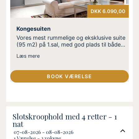
DKK 6.090,00
Kongesuiten
Vores mest rummelige og eksklusive suite
(95 m2) på 1.sal, med god plads til både
nærvær og samvær. Suiten er oplagt til
Læs mere
jer, der rejser som par, med større børn
eller venner og ønsker ekstra plads og ro
uden at gå på kompromis med
BOOK VÆRELSE
komforten. Indrettet med to
soveværelser med dobbeltsenge,
badeværelse med bruser, samt en stor
opholdsstue med spiseplads. Beliggende
ca. 300m fra Slotskroen i rolige
omgivelser. Adgang til sauna.
Slotskroophold med 4 retter - 1
nat
07-08-2026 - 08-08-2026
1 Værelse -
2
voksne