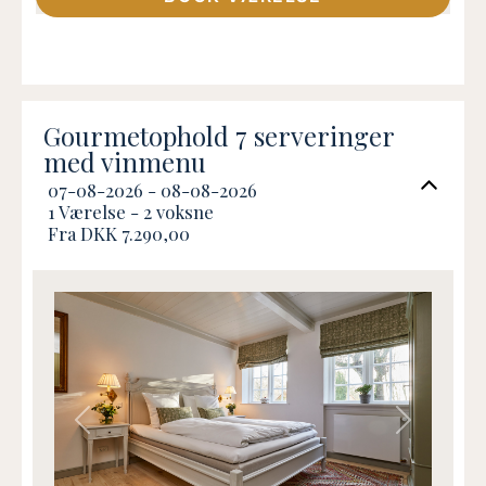
komforten. Indrettet med to
soveværelser med dobbeltsenge,
badeværelse med bruser, samt en stor
opholdsstue med spiseplads. Beliggende
ca. 300m fra Slotskroen i rolige
omgivelser. Adgang til sauna.
Gourmetophold 7 serveringer
med vinmenu
07-08-2026 - 08-08-2026
1 Værelse -
2
voksne
Fra DKK 7.290,00
Previous
Next