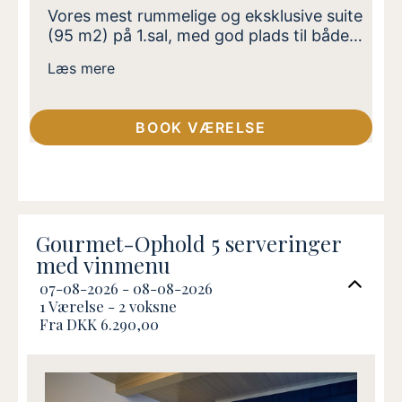
Vores mest rummelige og eksklusive suite
(95 m2) på 1.sal, med god plads til både
nærvær og samvær. Suiten er oplagt til
Læs mere
jer, der rejser som par, med større børn
eller venner og ønsker ekstra plads og ro
uden at gå på kompromis med
BOOK VÆRELSE
komforten. Indrettet med to
soveværelser med dobbeltsenge,
badeværelse med bruser, samt en stor
opholdsstue med spiseplads. Beliggende
ca. 300m fra Slotskroen i rolige
omgivelser. Adgang til sauna.
Gourmet-Ophold 5 serveringer
med vinmenu
07-08-2026 - 08-08-2026
1 Værelse -
2
voksne
Fra DKK 6.290,00