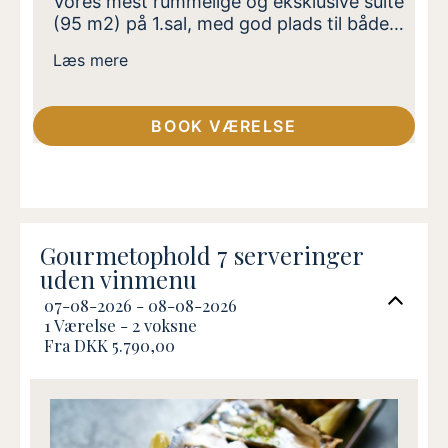
Vores mest rummelige og eksklusive suite
(95 m2) på 1.sal, med god plads til både
nærvær og samvær. Suiten er oplagt til
Læs mere
jer, der rejser som par, med større børn
eller venner og ønsker ekstra plads og ro
uden at gå på kompromis med
BOOK VÆRELSE
komforten. Indrettet med to
soveværelser med dobbeltsenge,
badeværelse med bruser, samt en stor
opholdsstue med spiseplads. Beliggende
ca. 300m fra Slotskroen i rolige
omgivelser. Adgang til sauna.
Gourmetophold 7 serveringer
uden vinmenu
07-08-2026 - 08-08-2026
1 Værelse -
2
voksne
Fra DKK 5.790,00