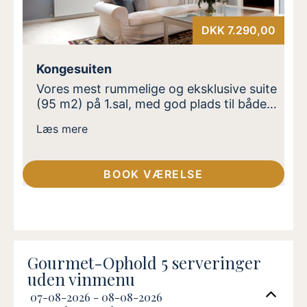
DKK 7.290,00
Kongesuiten
Vores mest rummelige og eksklusive suite
(95 m2) på 1.sal, med god plads til både
nærvær og samvær. Suiten er oplagt til
Læs mere
jer, der rejser som par, med større børn
eller venner og ønsker ekstra plads og ro
uden at gå på kompromis med
BOOK VÆRELSE
komforten. Indrettet med to
soveværelser med dobbeltsenge,
badeværelse med bruser, samt en stor
opholdsstue med spiseplads. Beliggende
ca. 300m fra Slotskroen i rolige
omgivelser. Adgang til sauna.
Gourmet-Ophold 5 serveringer
uden vinmenu
07-08-2026 - 08-08-2026