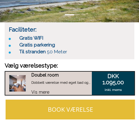
Faciliteter:
Gratis WIFI
Gratis parkering
Til stranden
50 Meter
Vælg værelsestype:
Doubel room
DKK
1.095,00
Dobbelt værelse med eget bad og toilet.
inkl. moms
Vis mere
BOOK VÆRELSE