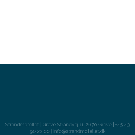
Strandmotellet | Greve Strandvej 11, 2670 Greve | +45 43
90 22 00 | info@strandmotellet.dk