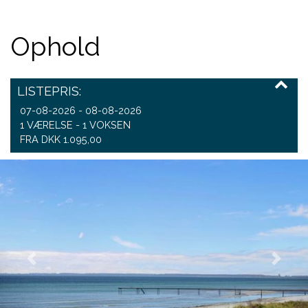
Ophold
LISTEPRIS:
07-08-2026 - 08-08-2026
1 VÆRELSE -
1
VOKSEN
FRA DKK 1.095,00
Previous
Next