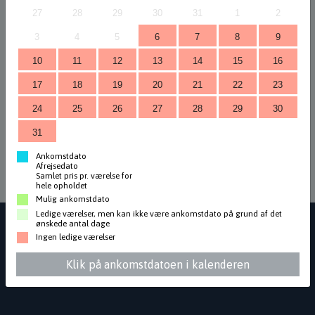
Ophold
27
28
29
30
31
1
2
Velkommen til Igloo Lodge bookingportal
3
4
5
6
7
8
9
På denne side kan du booke ophold i Igloo Lodge samt transport til
10
11
12
13
14
15
16
lodgen og spændende udflugter i området.
17
18
19
20
21
22
23
Tøv ikke med at kontakte os, hvis du har spørgsmål vedrørende
24
25
26
27
28
29
30
online booking eller lodgen generelt.
31
Ankomstdato
Afrejsedato
Samlet pris pr. værelse for
hele opholdet
Mulig ankomstdato
Ledige værelser, men kan ikke være ankomstdato på grund af det
ønskede antal dage
Ingen ledige værelser
Klik på ankomstdatoen i kalenderen