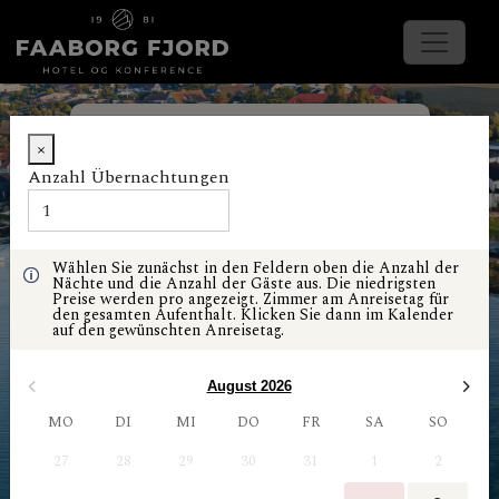
Verfügbare Zimmer anzeigen
×
Anzahl Übernachtungen
Ankunftsdatum
Abreisedatum
Wählen Sie zunächst in den Feldern oben die Anzahl der
Nächte und die Anzahl der Gäste aus. Die niedrigsten
Gast
Preise werden pro angezeigt. Zimmer am Anreisetag für
den gesamten Aufenthalt. Klicken Sie dann im Kalender
auf den gewünschten Anreisetag.
Promo-Code
August 2026
MO
DI
MI
DO
FR
SA
SO
27
28
29
30
31
1
2
SUCHE