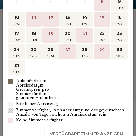
3
4
5
6
7
8
9
1.145
Room book
10
11
12
13
14
15
16
1.360
1.374
1.591
995
Vielen Dank für Ihre Anfrage.
17
18
19
20
21
22
23
Leider haben wir keine Verfügbarkeit für
ausgewählte Suchkriterien.
1.537
1.424
1.344
1.514
995
24
25
26
27
28
29
30
Wenn Sie eine Menge Leute sind, können Sie
1.195
1.645
1.351
1.432
1.095
möglicherweise versuchen Sie, eine kleinere
Anzahl von Personen zu suchen und buchen Sie
31
dann mehr Zimmer.
1.195
Ankunftsdatum
Abreisedatum
Gesamtpreis pro
Zimmer für den
gesamten Aufenthalt
Möglicher Anreisetag
Zimmer verfügbar, kann aber aufgrund der gewünschten
Anzahl von Tagen nicht am Anreisedatum sein
Keine Zimmer verfügbar
VERFÜGBARE ZIMMER ANZEIGEN