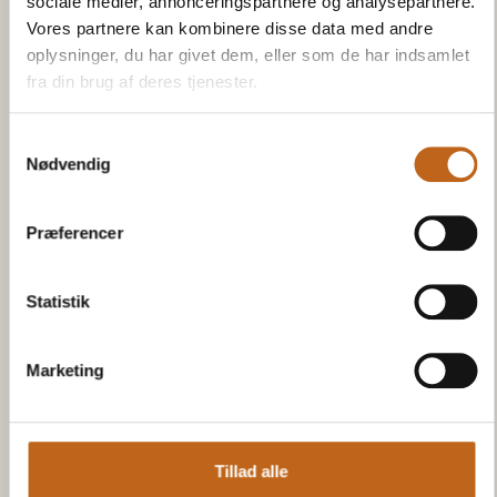
sociale medier, annonceringspartnere og analysepartnere.
Vores partnere kan kombinere disse data med andre
oplysninger, du har givet dem, eller som de har indsamlet
fra din brug af deres tjenester.
ADD EXTRA SERVICES
Samtykkevalg
Additional services are not available until you
Nødvendig
have made a reservation in one of the following
categories.
Præferencer
Rooms
Statistik
ROOMS AND STAYS
Marketing
NAME AND ADDRESS
Tillad alle