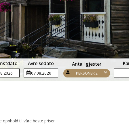
mstdato
Avreisedato
Ka
Antall gjester
PERSONER 2
opphold til våre beste priser.