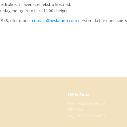
kel frokost i Låven uten ekstra kostnad.
kedagene og frem til kl. 11:00 i helger.
 948, eller e-post
contact@heslafarm.com
dersom du har noen spørs
Hesla Farm
Hemsedalsvegen 23
3550 Gol
Org. nr. 982 056 667