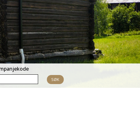
mpanjekode
SØK