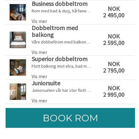
Business dobbeltrom
NOK
Rom med bad & dusj, hårføner, gratis wifi, flatskjerm samt egen sittegruppe. Businessrommene har også egen kaffemaskin og skrivepult (rommene vender mot elva).
2 495,00
Vis mer
Dobbeltrom med
balkong
NOK
2 595,00
Våre dobbeltrom med balkong har bad med dusj, hårføner, gratis wifi, flatskjerm, hotellpute samt egen sittegruppe (rommene vender mot Sundegaten og Sundeparken).
Vis mer
Superior dobbeltrom
NOK
Flott balkong mot elva, bad med dusj, hårføner, gratis wifi, flatskjerm, hotellputer, skrivepult, kaffemaskin samt egen sittegruppe (rommene vender mot elva).
2 795,00
Vis mer
Juniorsuite
NOK
Juniorsuiten vår har stor flott balkong mot elva, eget soverom, kaffemaskin, skrivepult, bad med dusj, hårføner, gratis wifi, flatskjerm samt egen sofagruppe (suiten vender mot elva).
2 995,00
Vis mer
BOOK ROM