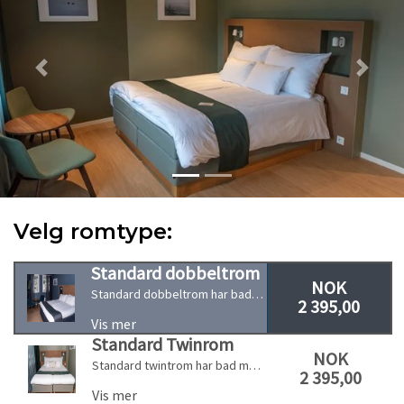
Previous
Next
Velg romtype:
Standard dobbeltrom
NOK
Standard dobbeltrom har bad med dusj, hårføner, gratis wifi, flatskjerm samt egen sittegruppe.
2 395,00
Vis mer
Standard Twinrom
NOK
Standard twintrom har bad med dusj, hårføner, gratis wifi, flatskjerm samt egen sittegruppe.
2 395,00
Vis mer