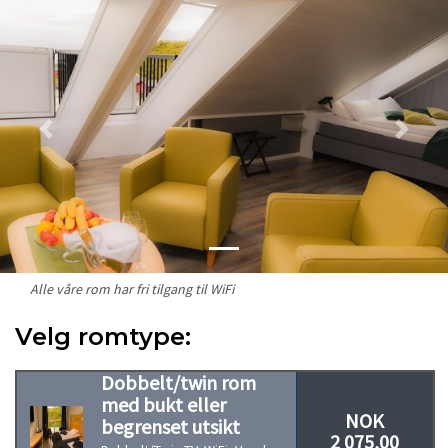
Previous
Next
Alle våre rom har fri tilgang til WiFi
Velg romtype:
Dobbelt/twin rom
med bukt eller
NOK
begrenset utsikt
2 075,00