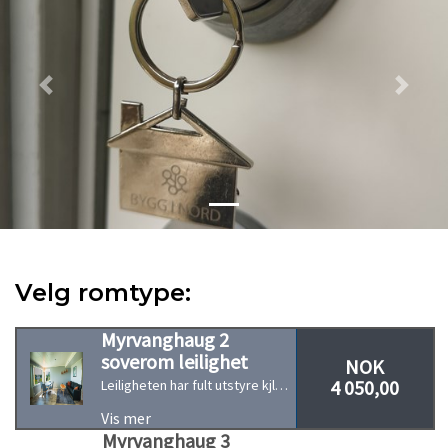
Previous
Next
Velg romtype:
Myrvanghaug 2
soverom leilighet
NOK
4 050,00
Leiligheten har fult utstyre kjlkken med kjøpeskap, microovn, vannkoker, brødrister og fryser, sengetøy/håndkle og WI-Fi. Prisen inkluderer leie av leligheten og utvask.
Vis mer
Myrvanghaug 3