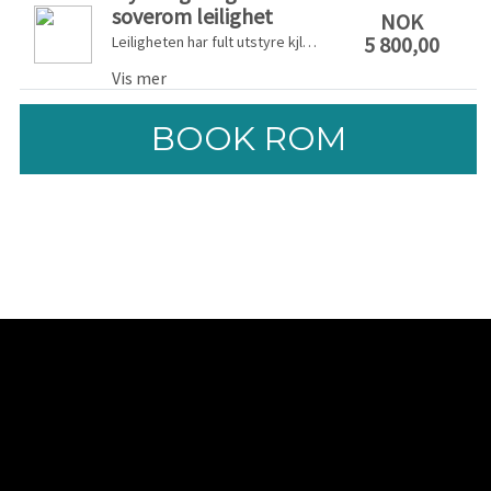
soverom leilighet
NOK
5 800,00
Leiligheten har fult utstyre kjlkken med kjøpeskap, microovn, vannkoker, brødrister og fryser, sengetøy/håndkle og WI-Fi. Prisen inkluderer leie av leligheten og utvask.
Vis mer
BOOK ROM