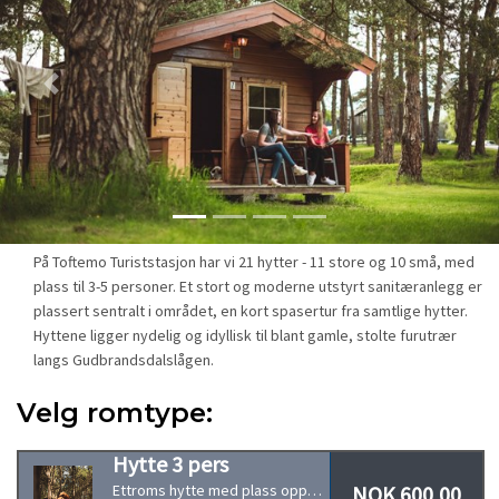
Previous
Next
På Toftemo Turiststasjon har vi 21 hytter - 11 store og 10 små, med
plass til 3-5 personer. Et stort og moderne utstyrt sanitæranlegg er
plassert sentralt i området, en kort spasertur fra samtlige hytter.
Hyttene ligger nydelig og idyllisk til blant gamle, stolte furutrær
langs Gudbrandsdalslågen.
Velg romtype:
Hytte 3 pers
NOK 600,00
Ettroms hytte med plass opptil 3 personer