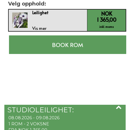
Velg opphold:
Leilighet
NOK
1 365,00
inkl. moms
Vis mer
BOOK ROM
STUDIOLEILIGHET:
08.08.2026 - 09.08.2026
1 ROM -
2
VOKSNE