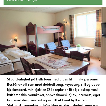
FRA NOK 1 365,00
Previous
Next
Studioleilighet på fjellstuen med plass til inntil 4 personer.
Består av ett rom med dobbeltseng, køyeseng, sittegruppe,
kjøkkenbord, minikjøkken (2 kokeplater, lite kjøleskap, vask,
kaffemaskin, vannkoker, oppvaskmaskin), tv, internett, eget
bad med dusj, servant og wc.. Utsikt mot hyttegrenda.
Sluttvask, sengetøy og håndklær er ikke inkludert, men kan