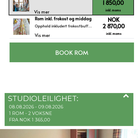
1 850,00
inkl. moms
Vis mer
Rom inkl. frokost og middag
NOK
2 870,00
Opphold inkludert frokostbuffet og dagens 3-retters middag.
inkl. moms
Vis mer
BOOK ROM
STUDIOLEILIGHET:
08.08.2026 - 09.08.2026
1 ROM -
2
VOKSNE
FRA NOK 1 365,00