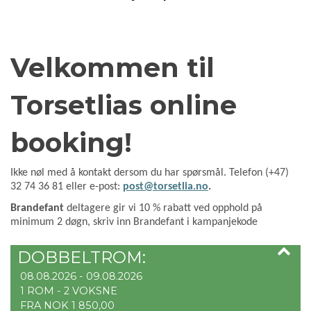
Velkommen til
Torsetlias online
booking!
Ikke nøl med å kontakt dersom du har spørsmål. Telefon (+47)
32 74 36 81 eller e-post:
post@torsetlia.no
.
Brandefant
deltagere gir vi 10 % rabatt ved opphold på
minimum 2 døgn, skriv inn Brandefant i kampanjekode
DOBBELTROM:
08.08.2026 - 09.08.2026
1 ROM -
2
VOKSNE
FRA NOK 1 850,00