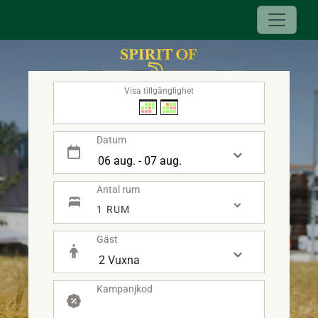
Visa tillgänglighet
Datum
Antal rum
- SPIRIT OF HVEN -
1 RUM
Gäst
Kampanjkod