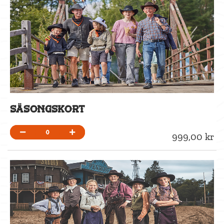
GÅ TILL BETALNING
Säsongskort
0
999,00 kr