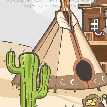
High Chaparral Sweden AB | Box 56 | 33504 Hillerstorp |
+46 0370-82700 | info@highchaparral.se