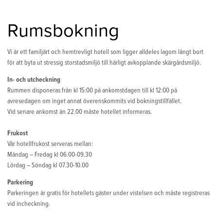
Rumsbokning
Vi är ett familjärt och hemtrevligt hotell som ligger alldeles lagom långt bort
för att byta ut stressig storstadsmiljö till härligt avkopplande skärgårdsmiljö.
In- och utcheckning
Rummen disponeras från kl 15:00 på ankomstdagen till kl 12:00 på
avresedagen om inget annat överenskommits vid bokningstillfället.
Vid senare ankomst än 22.00 måste hotellet informeras.
Frukost
Vår hotellfrukost serveras mellan:
Måndag – Fredag kl 06.00-09.30
Lördag – Söndag kl 07.30-10.00
Parkering
Parkeringen är gratis för hotellets gäster under vistelsen och måste registreras
vid incheckning.