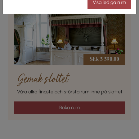
Visa lediga rum
SEK 5 590,00
Gemak slottet
Våra allra finaste och största rum inne på slottet.
Boka rum