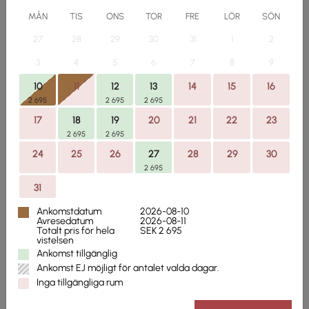
MÅN
TIS
ONS
TOR
FRE
LÖR
SÖN
27
28
29
30
31
1
2
3
4
5
6
7
8
9
10
11
12
13
14
15
16
2 695
2 695
2 695
SEK 4 590,00
17
18
19
20
21
22
23
Dubbelrum slottsparken
2 695
2 695
24
25
26
27
28
29
30
2 695
Rummet är beläget i någon av våra byggnader i
31
den vackra slottsparken
Ankomstdatum
2026-08-10
Läs mer
Avresedatum
2026-08-11
Totalt pris för hela
SEK 2 695
vistelsen
Boka rum
Ankomst tillgänglig
Ankomst EJ möjligt för antalet valda dagar.
Inga tillgängliga rum