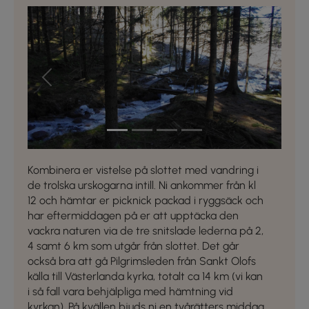
Previous
Next
Kombinera er vistelse på slottet med vandring i
de trolska urskogarna intill. Ni ankommer från kl
12 och hämtar er picknick packad i ryggsäck och
har eftermiddagen på er att upptäcka den
vackra naturen via de tre snitslade lederna på 2,
4 samt 6 km som utgår från slottet. Det går
också bra att gå Pilgrimsleden från Sankt Olofs
källa till Västerlanda kyrka, totalt ca 14 km (vi kan
i så fall vara behjälpliga med hämtning vid
kyrkan). På kvällen bjuds ni en tvårätters middag