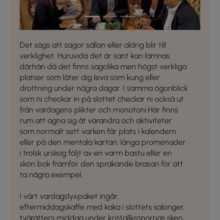
Det sägs att sagor sällan eller aldrig blir till
verklighet. Huruvida det är sant kan lämnas
därhän då det finns sagolika men högst verkliga
platser som låter dig leva som kung eller
drottning under några dagar. I samma ögonblick
som ni checkar in på slottet checkar ni också ut
från vardagens plikter och monotoni.Här finns
rum att ägna sig åt varandra och aktiviteter
som normalt sett varken får plats i kalendern
eller på den mentala kartan; långa promenader
i trolsk urskog följt av en varm bastu eller en
skön bok framför den sprakande brasan för att
ta några exempel.
I vårt vardagslyxpaket ingår:
eftermiddagskaffe med kaka i slottets salonger,
tvårätters middag under kristallkronornas sken,