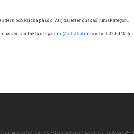
endern och klicka på sök. Välj därefter önskad rumskategori.
 ni söker, kontakta oss på
info@toftaholm.se
eller 0370-44055.
lms Herrgård, 341 55 Vittaryd | 0370-440 55 | info@toft