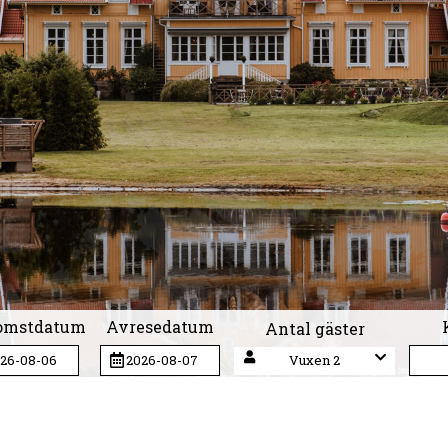
omstdatum
Avresedatum
Antal gäster
Vuxen 2