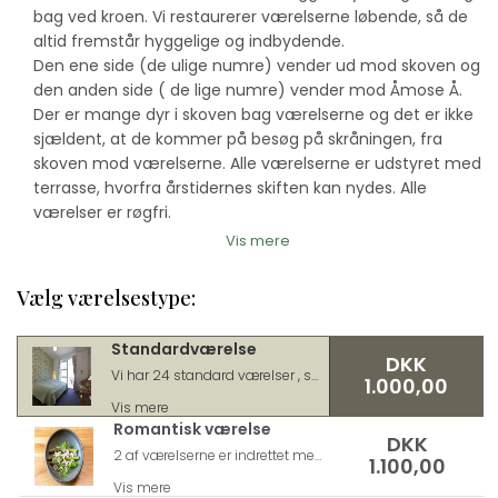
bag ved kroen. Vi restaurerer værelserne løbende, så de
altid fremstår hyggelige og indbydende.
Den ene side (de ulige numre) vender ud mod skoven og
den anden side ( de lige numre) vender mod Åmose Å.
Der er mange dyr i skoven bag værelserne og det er ikke
sjældent, at de kommer på besøg på skråningen, fra
skoven mod værelserne. Alle værelserne er udstyret med
terrasse, hvorfra årstidernes skiften kan nydes. Alle
værelser er røgfri.
Vis mere
Vælg værelsestype:
Standardværelse
DKK
Vi har 24 standard værelser , som alle har egen terrasse, tv, gratis wifi og parkering. Alle værelserne er hyggeligt indrettet . Vi har 3 værelser hvor der må medbringes hund. Dette bookes i tillæg. Vær opmærksom på at disse kan være udsolgt.
1.000,00
Vis mere
Romantisk værelse
DKK
2 af værelserne er indrettet med lidt romantik. Værelset har desuden et sofa arrangement, hvor man kan hygge.
1.100,00
Vis mere