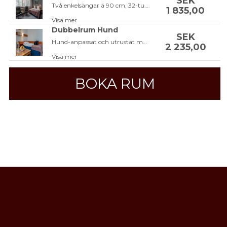
SEK
Två enkelsängar á 90 cm, 32-tums tv, gratis Wi-Fi och badrum med dusch.
1 835,00
Visa mer
Dubbelrum Hund
SEK
Hund-anpassat och utrustat med två enkelsängar á 90 cm, 32-tums tv, gratis Wi-Fi och badrum med dusch.
2 235,00
Visa mer
BOKA RUM